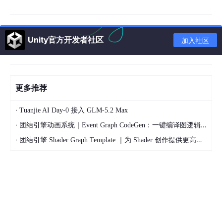
B）
丨
TestSingle 场景
Unity官方开发者社区
加入社区
Burst
不开启Bu
Burst无
优化效
指标
+裁剪
rst
裁剪
果
更多推荐
+464
FPS（帧率）
56.9
1.2
57.7
2%
·
Tuanjie AI Day-0 接入 GLM-5.2 Max
·
团结引擎动画系统｜Event Graph CodeGen：一键编译图逻辑，提升运行时性能
wasm 包体（K
23,923
23,783
25,609
-6.6%
B）
·
团结引擎 Shader Graph Template ｜为 Shader 创作提供更高效的起点
注：Infinity 场景中不开启 Burst 时帧率极低，是因为粒子
系统在帧率不足时会触发多步模拟（Multi-Step）机制——
即在一帧内执行多次物理模拟以追赶落后的时间步，进一步
加重 CPU 负担，导致帧率持续恶化。开启 Burst 后帧率回
归正常水平，多步模拟不再触发，性能得以充分发挥。因