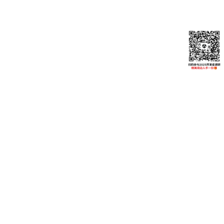
此，Infinity 场景的 FPS 提升幅度包含了多步模拟机制消除
后的叠加效果。
第三方插件场景（Asset Store 插件及算法测试）
丨
Congi 场景
Burst
不开启Bu
Burst无
优化效
指标
+裁剪
rst
裁剪
果
+14
FPS（帧率）
20
8.1
20.2
7%
wasm 包体（K
18,896
18,694
18,972
-0.4%
B）
丨
Duck 场景（软光栅化）