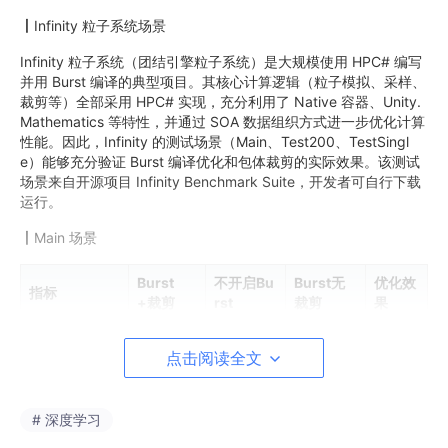
丨
Infinity 粒子系统场景
Infinity 粒子系统（团结引擎粒子系统）是大规模使用 HPC# 编写
并用 Burst 编译的典型项目。其核心计算逻辑（粒子模拟、采样、
裁剪等）全部采用 HPC# 实现，充分利用了 Native 容器、Unity.
Mathematics 等特性，并通过 SOA 数据组织方式进一步优化计算
性能。因此，Infinity 的测试场景（Main、Test200、TestSingl
e）能够充分验证 Burst 编译优化和包体裁剪的实际效果。该测试
场景来自开源项目 Infinity Benchmark Suite，开发者可自行下载
运行。
丨
Main 场景
Burst
不开启Bu
Burst无
优化效
指标
+裁剪
rst
裁剪
果
+146
点击阅读全文
FPS（帧率）
36.1
2.3
34.6
9%
# 深度学习
wasm包体（K
24,223
24,050
25,646
-5.5%